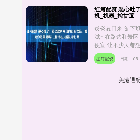
红河配资 恶心吐
机_机器_榨甘蔗
炎炎夏日来临 下
滋~ 在路边和景
便宜 让不少人都想来
红河配资
日期：05-
美港通