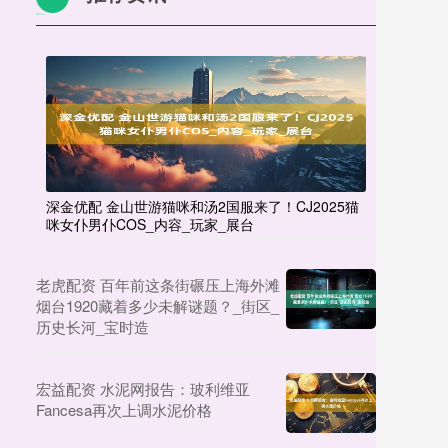
深金优配 金山世游猫咪和汤2国服来了！CJ2025猫
咪女仆男仆COS_内容_玩家_展台
老虎配资 百年前这条街碾压上海外滩
烟台1920藏着多少未解谜题？_街区_
历史长河_宝时造
宏益配资 水泥网报告：玻利维亚
Fancesa再次上调水泥价格