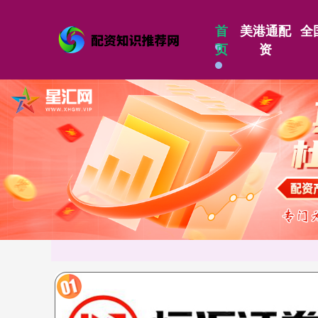
首
美港通配
全
页
资