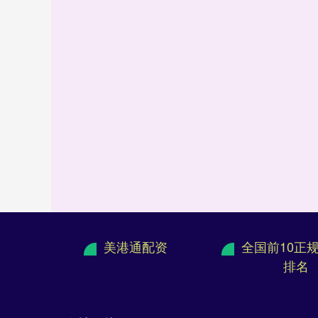
美港通配资
全国前10正
排名