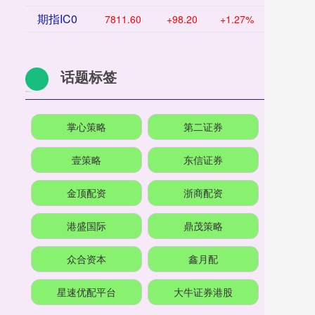
期指IC0
7811.60
+98.20
+1.27%
话题标签
掌心策略
第二证券
壹策略
东信证券
金顶配资
浙商配资
港盛国际
鼎茂策略
众合资本
鑫月配
星速优配平台
大牛证券港股