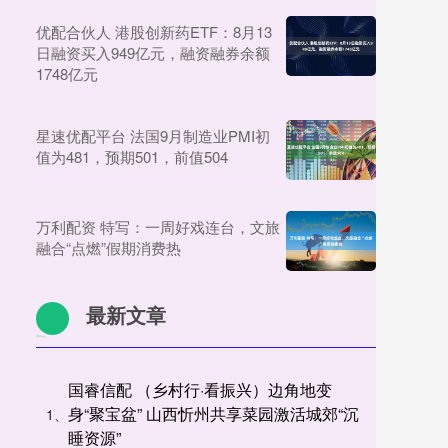
优配合伙人 港股创新药ETF：8月13
日融资买入949亿元，融资融券余额
1748亿元
星速优配平台 法国9月制造业PMI初
值为481，预期501，前值504
万利配资 特写：一周好戏连台，文旅
融合“点燃”假期消费热
最新文章
国睿信配 （乡村行·看振兴）边角地变
身“聚宝盆” 山西忻州共享菜园激活城郊“沉
1、
睡资源”