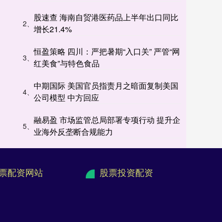
股速查 海南自贸港医药品上半年出口同比
2、
增长21.4%
恒盈策略 四川：严把暑期“入口关” 严管“网
3、
红美食”与特色食品
中期国际 美国官员指责月之暗面复制美国
4、
公司模型 中方回应
融易盈 市场监管总局部署专项行动 提升企
5、
业海外反垄断合规能力
票配资网站
股票投资配资