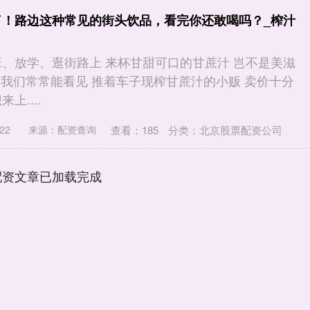
了！路边这种常见的街头饮品，看完你还敢喝吗？_榨汁
班、放学、逛街路上 来杯甘甜可口的甘蔗汁 岂不是美滋
区 我们常常能看见 推着车子现榨甘蔗汁的小贩 卖价十分
上....
查看：
185
分类：
北京股票配资公司
22
来源：配资查询
配资文章已加载完成