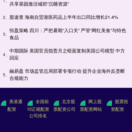
1、
共享菜园激活城郊“沉睡资源”
股速查 海南自贸港医药品上半年出口同比增长21.4%
2、
恒盈策略 四川：严把暑期“入口关” 严管“网红美食”与特色
3、
食品
中期国际 美国官员指责月之暗面复制美国公司模型 中方
4、
回应
融易盈 市场监管总局部署专项行动 提升企业海外反垄断
5、
合规能力
美港通
全国前
北京股
网上股
股票投
配资
10正规配资
票配资公司
票配资网站
资配资
公司排名