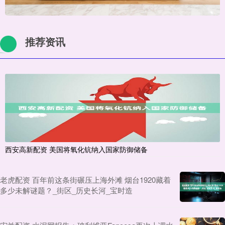
推荐资讯
西安高新配资 美国将氧化钪纳入国家防御储备
老虎配资 百年前这条街碾压上海外滩 烟台1920藏着
多少未解谜题？_街区_历史长河_宝时造