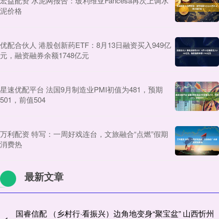
宏益配资 水泥网报告：玻利维亚Fancesa再次上调水
泥价格
优配合伙人 港股创新药ETF：8月13日融资买入949亿
元，融资融券余额1748亿元
星速优配平台 法国9月制造业PMI初值为481，预期
501，前值504
万利配资 特写：一周好戏连台，文旅融合“点燃”假期
消费热
最新文章
国睿信配 （乡村行·看振兴）边角地变身“聚宝盆” 山西忻州