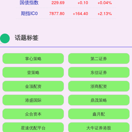
国债指数
229.69
+0.10
+0.04%
期指IC0
7877.80
+164.40
+2.13%
话题标签
掌心策略
第二证券
壹策略
东信证券
金顶配资
浙商配资
港盛国际
鼎茂策略
众合资本
鑫月配
星速优配平台
大牛证券港股