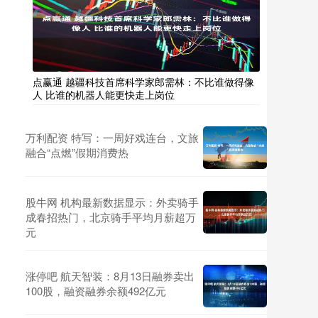
点赢通 越疆科技首席科学家郎需林：不比谁做得像
人 比谁的机器人能更快走上岗位
万利配资 特写：一周好戏连台，文旅
融合“点燃”假期消费热
股牛网 机构最新数据显示：外卖骑手
成春招热门，北京骑手平均月薪超万
元
涨停吧 航天智装：8月13日融券卖出
100股，融资融券余额492亿元