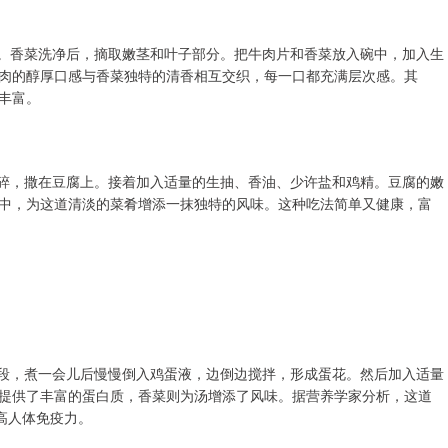
片。香菜洗净后，摘取嫩茎和叶子部分。把牛肉片和香菜放入碗中，加入生
肉的醇厚口感与香菜独特的清香相互交织，每一口都充满层次感。其
丰富。
切碎，撒在豆腐上。接着加入适量的生抽、香油、少许盐和鸡精。豆腐的嫩
中，为这道清淡的菜肴增添一抹独特的风味。这种吃法简单又健康，富
菜段，煮一会儿后慢慢倒入鸡蛋液，边倒边搅拌，形成蛋花。然后加入适量
提供了丰富的蛋白质，香菜则为汤增添了风味。据营养学家分析，这道
高人体免疫力。