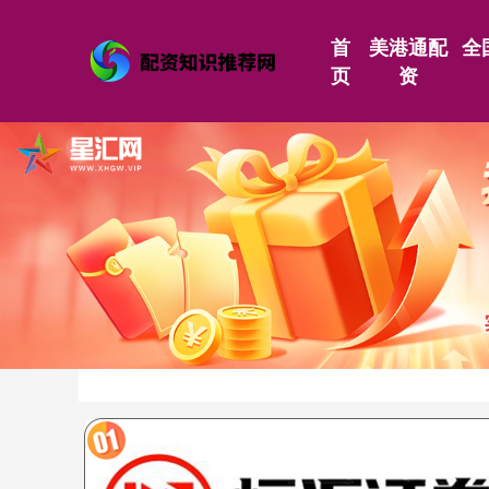
首
美港通配
全
页
资