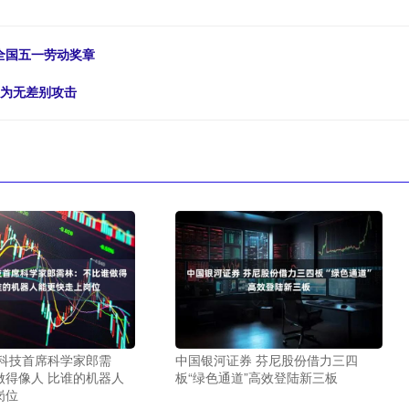
全国五一劳动奖章
手为无差别攻击
疆科技首席科学家郎需
中国银河证券 芬尼股份借力三四
做得像人 比谁的机器人
板“绿色通道”高效登陆新三板
岗位