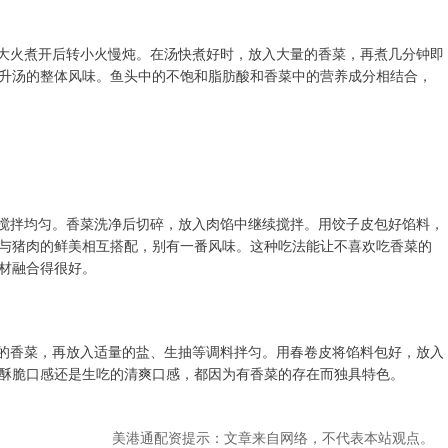
，大火煮开后转小火慢炖。在汤快煮好时，放入大量的香菜，再煮几分钟即
升汤的整体风味。鱼头中的不饱和脂肪酸和香菜中的营养成分相结合，
料搅拌均匀。香菜洗净后切碎，放入肉馅中继续搅拌。用饺子皮包好馅料，
与猪肉的鲜美相互搭配，别有一番风味。这种吃法能让不喜欢吃香菜的
材融合得很好。
碎的香菜，再放入适量的盐、生抽等调料拌匀。用春卷皮将馅料包好，放入
酥脆口感还是生吃的清爽口感，都因为有香菜的存在而独具特色。
美港通配资提示：文章来自网络，不代表本站观点。