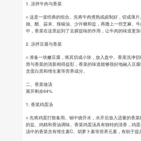
1. 凉拌牛肉与香菜
○ 这是一道经典的组合。先将牛肉煮熟或卤制好，切成薄
抽、醋、蒜末、辣椒油、少许糖和盐，再撒上一些芝麻。牛
中，香菜在这里起到了去腥提味的作用，让牛肉的味道更加
2. 凉拌豆腐与香菜
○ 准备一块嫩豆腐，将其切成小块，放入盘中。香菜洗净
滑与香菜的清新相得益彰，香菜的味道能够很好地融入豆腐
含蛋白质和维生素等营养成分。
二、香菜做汤
展开剩余64%
1. 香菜鸡蛋汤
○ 先将鸡蛋打散备用。锅中烧开水，水开后放入适量的香
的盐、鸡精和香油调味。香菜鸡蛋汤具有独特的清香，鸡蛋
汤中的香菜含有维生素C、胡萝卜素等营养元素，有助于提