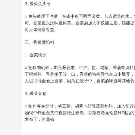
2. 香菜鱼头汤
○ 鱼头处理干净后，在锅中煎至两面金黄。加入适量的水
可。香菜鱼头汤味道鲜美，香菜的加入不仅能去腥，还能提
对人体健康有益。
三、香菜做馅料
1. 香菜饺子
○ 把猪肉剁碎，加入葱姜末、生抽、盐、鸡精、香油等调
下锅煮熟。香菜饺子咬一口，香菜的特殊香气在口中散开，
人也可能会爱上香菜，因为在饺子中，香菜的味道与其他食
2. 香菜春卷
○ 制作春卷馅时，将豆芽、胡萝卜丝等蔬菜炒熟，加入切
油锅中炸至金黄或直接吃生春卷。香菜春卷无论是炸制后的
发布于：河北省