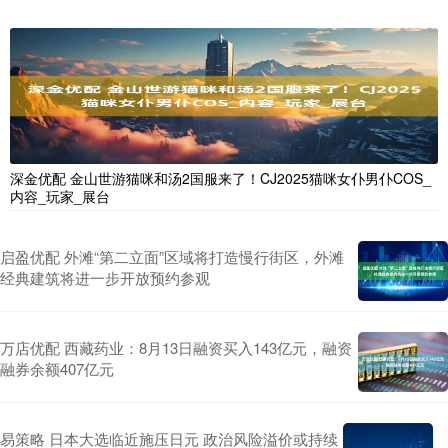
深金优配 金山世游猫咪和汤2国服来了！CJ2025猫咪女仆男仆COS_
内容_玩家_展台
启盈优配 外滩“第二立面”区域将打造慢行街区，外滩
经典建筑将进一步开放预约参观
万店优配 西藏药业：8月13日融资买入143亿元，融资
融券余额407亿元
易策略 日本大选临近施压日元 政治风险溢价或持续