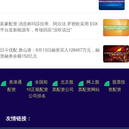
富豪配资 消息称玛莎拉蒂、阿尔法 罗密欧采用 E0X
平台造新能源车，奇瑞回应“没听说过”
日斗优配 唐山港：8月13日融资买入128457万元，融
资融券余额152亿元
美港通
全国前
北京股
网上股
股票投
配资
10正规配资
票配资公司
票配资网站
资配资
公司排名
友情链接：