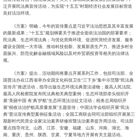
泛开展民法典宣传活动，为实现“十五五”时期经济社会发展目标营造
良好法治环境。
《方案》明确，今年的宣传重点是习近平法治思想及其丰富发展
的最新成果；“十五五”规划纲要关于推进全面依法治国的部署要求；
民法典、生态环境法典；与优化营商环境、促进民营经济发展、服务
建设全国统一大市场、推动科技创新、发展新质生产力、推进乡村全
面振兴、防范化解金融领域风险以及对外贸易投资等相关的法律法
规。
《方案》提出，活动期间将重点开展系列工作，包括司法部、全
国普法办在江西省举办全国文化科技卫生“三下乡”集中示范暨“民法典
宣传月”推进活动，指导出版生态环境法典普法读物；最高人民法院、
最高人民检察院发布民法典相关典型案例；生态环境部牵头组织开
展“美丽中国 有‘典’护航”生态环境法治征文活动；税务总局组织开
展“税收法治护航高质量发展”主题宣传；中国法学会组织开展“民法
典”普法宣传典型案例征集活动；全国工商联会同司法部组织开展第三
期新时代民营企业家法治素养研修班暨法治素养提升周活动。司法部
重点指导河北、山西、江苏、安徽、福建、山东、河南、湖北、海
南、重庆、贵州、陕西、甘肃、宁夏等地方开展有关主题活动。