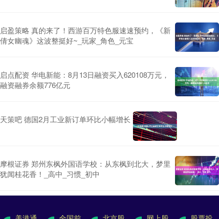
启盈策略 真的来了！西游百万特色服速速预约，《新
倩女幽魂》这波整挺好~_玩家_角色_元宝
启点配资 华电新能：8月13日融资买入620108万元，
融资融券余额776亿元
天策吧 德国2月工业新订单环比小幅增长
摩根证券 郑州东枫外国语学校：从东枫到北大，梦里
犹闻桂花香！_高中_习惯_初中
美港通
全国前
北京股
网上股
股票投